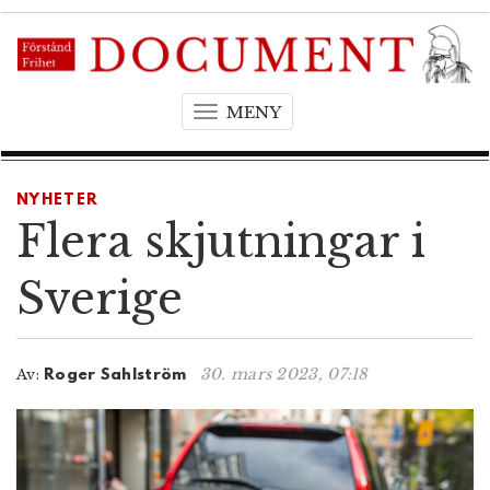
MENY
T
o
g
g
NYHETER
l
Flera skjutningar i
e
n
Sverige
a
v
i
30. mars 2023, 07:18
Av:
Roger Sahlström
g
a
t
i
o