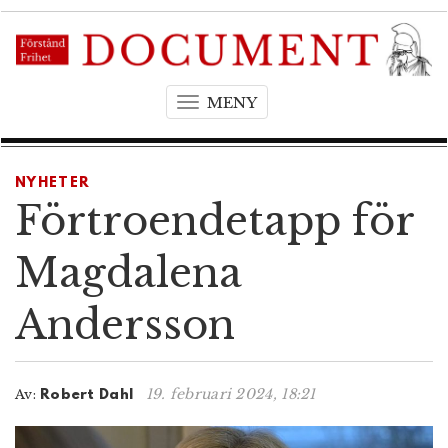
MENY
T
o
g
g
NYHETER
l
Förtroendetapp för
e
n
Magdalena
a
v
Andersson
i
g
a
t
19. februari 2024, 18:21
Av:
Robert Dahl
i
o