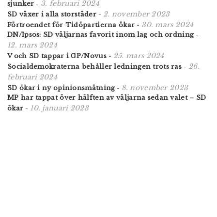
3. februari 2024
sjunker
-
2. november 2023
SD växer i alla storstäder
-
30. mars 2024
Förtroendet för Tidöpartierna ökar
-
DN/Ipsos: SD väljarnas favorit inom lag och ordning
-
12. mars 2024
25. mars 2024
V och SD tappar i GP/Novus
-
26.
Socialdemokraterna behåller ledningen trots ras
-
februari 2024
8. november 2023
SD ökar i ny opinionsmätning
-
MP har tappat över hälften av väljarna sedan valet – SD
10. januari 2023
ökar
-