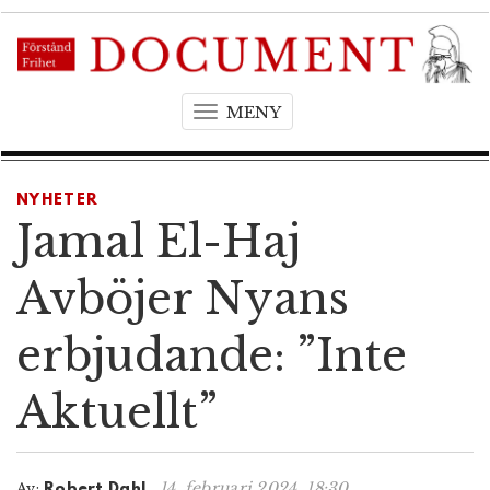
MENY
T
o
g
g
NYHETER
l
Jamal El-Haj
e
n
Avböjer Nyans
a
v
erbjudande: ”Inte
i
g
Aktuellt”
a
t
i
o
14. februari 2024, 18:30
Av:
Robert Dahl