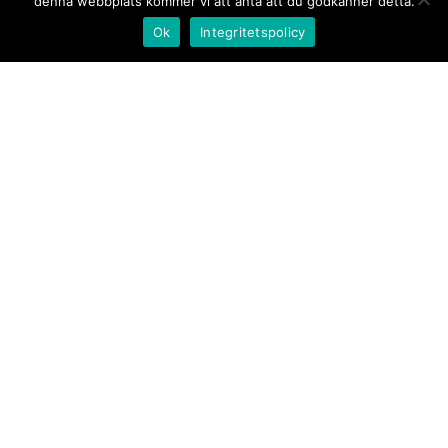
denna webbplats kommer vi att anta att du godkänner detta.
Ok
Integritetspolicy
Kontakt/tips oss
Om oss
Document.se
Första sidan
·
Nyheter
·
Kommentarer
·
Utrikes
·
Gästskribent
·
Ur flödet/I korthet
·
Notiser
·
Svarta
tavlan
·
Kultur
·
Debatt
·
Butik/Förlag