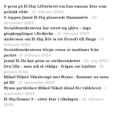
S-press på El-Haj: Löftesbrott om han stannar kvar som
12. februari 2024
politisk vilde
-
22.
S-toppen Jamal El-Haj planerade Hamasmöte
-
december 2023
Socialdemokraterna har utrett sig själva – inga
13. februari 2023
gängkopplingar i Botkyrka
-
13.
Andersson om El-Haj: Bör ta sitt förnuft till fånga
-
februari 2024
Socialdemokraterna börjar rensa ut muslimer från
9. februari 2024
partiet
-
29. maj 2023
Jamal El-Ha kan petas ur utrikesutskottet
-
31.
Den lilla - men ack så viktiga - frågan om lojalitet
-
januari 2024
Mikail Yüksel: Valsabotage mot Nyans - Kommer nu satsa
15. september 2022
på EU
-
1.
Nyans partiledare Mikail Yüksel dömd för våldsbrott
-
september 2022
12. februari
El-Haj lämnar S – sitter kvar i riksdagen
-
2024